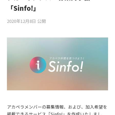
「Sinfo!」
2020年12月8日 公開
アカペラメンバーの募集情報、および、加入希望を
掲載できるサービス「Sinfo!」を作成いたしまし